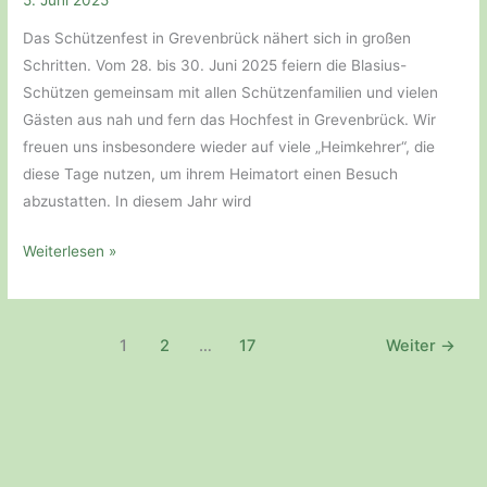
Das Schützenfest in Grevenbrück nähert sich in großen
Schritten. Vom 28. bis 30. Juni 2025 feiern die Blasius-
Schützen gemeinsam mit allen Schützenfamilien und vielen
Gästen aus nah und fern das Hochfest in Grevenbrück. Wir
freuen uns insbesondere wieder auf viele „Heimkehrer“, die
diese Tage nutzen, um ihrem Heimatort einen Besuch
abzustatten. In diesem Jahr wird
Schützenfest
Weiterlesen »
in
Grevenbrück
vom
1
2
…
17
Weiter
→
28.
bis
30.
Juni
2025