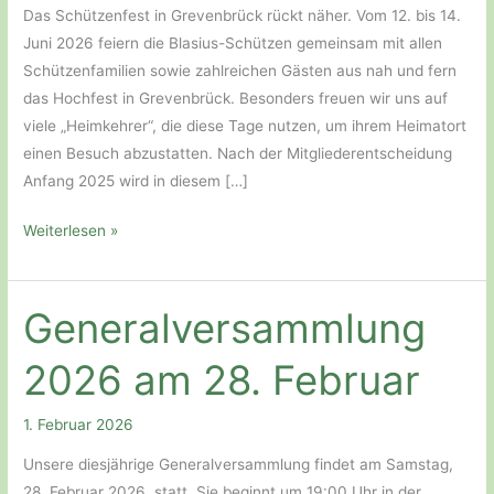
Das Schützenfest in Grevenbrück rückt näher. Vom 12. bis 14.
Juni 2026 feiern die Blasius-Schützen gemeinsam mit allen
Schützenfamilien sowie zahlreichen Gästen aus nah und fern
das Hochfest in Grevenbrück. Besonders freuen wir uns auf
viele „Heimkehrer“, die diese Tage nutzen, um ihrem Heimatort
einen Besuch abzustatten. Nach der Mitgliederentscheidung
Anfang 2025 wird in diesem […]
Schützenfest
Weiterlesen »
in
Grevenbrück
vom
Generalversammlung
12.
2026 am 28. Februar
bis
14.
Juni
1. Februar 2026
2026
Unsere diesjährige Generalversammlung findet am Samstag,
mit
28. Februar 2026, statt. Sie beginnt um 19:00 Uhr in der