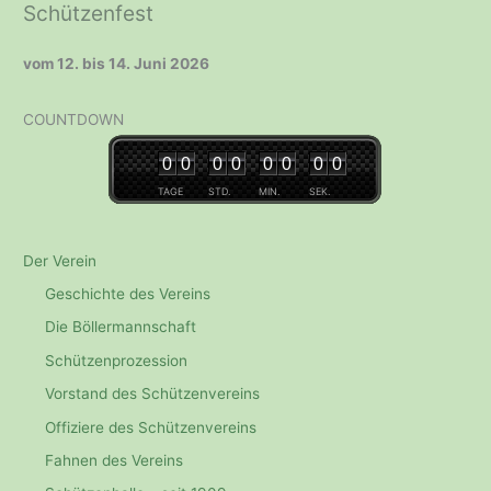
Schützenfest
vom 12. bis 14. Juni 2026
COUNTDOWN
0
0
0
0
0
0
0
0
TAGE
STD.
MIN.
SEK.
Der Verein
Geschichte des Vereins
Die Böllermannschaft
Schützenprozession
Vorstand des Schützenvereins
Offiziere des Schützenvereins
Fahnen des Vereins