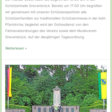
neuem
Schützenhalle Grevenbrück. Bereits um 17:00 Uhr begrüßen
Festablauf.
wir gemeinsam mit unseren Schützenpastören alle
Schützenfamilien zur traditionellen Schützenmesse in der kath.
Pfarrkirche; begleitet wird der Gottesdienst von den
Fahnenabordnungen des Vereins sowie dem Musikverein
Grevenbrück. Auf der diesjährigen Tagesordnung
Generalversammlung
Weiterlesen »
2026
am
28.
Februar